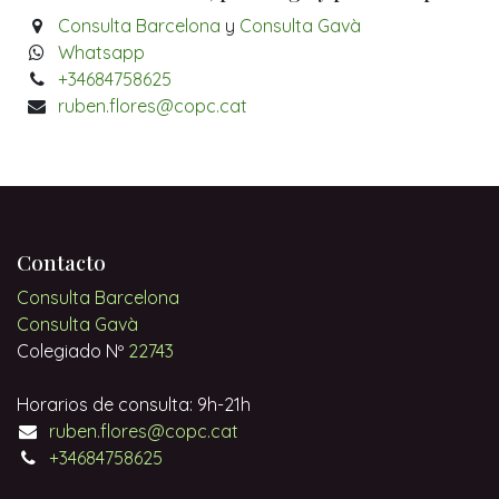
Consulta Barcelona
y
Consulta Gavà
Whatsapp
+34684758625
ruben.flores@copc.cat
Contacto
Consulta Barcelona
Consulta Gavà
Colegiado Nº
22743
Horarios de consulta: 9h-21h
ruben.flores@copc.cat
+34684758625